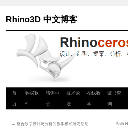
Rhino3D 中文博客
跳
首
购买软
培训中
技术论
在线教
证书查
至
页
件
心
坛
学
询
正
←
整合数字设计与分析的教学模式研习活动
Salò N
文