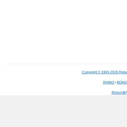
Copyright © 1993-2026 Robe
RHINO
•
BON
Rhino